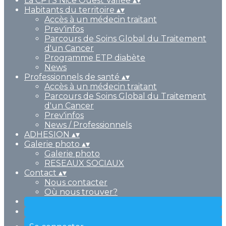
La CPTS Nice Ouest Vallée
▴
▾
Habitants du territoire
▴
▾
Accès à un médecin traitant
Prev'infos
Parcours de Soins Global du Traitement
d'un Cancer
Programme ETP diabète
News
Professionnels de santé
▴
▾
Accès à un médecin traitant
Parcours de Soins Global du Traitement
d'un Cancer
Prev'infos
News / Professionnels
ADHESION
▴
▾
Galerie photo
▴
▾
Galerie photo
RESEAUX SOCIAUX
Contact
▴
▾
Nous contacter
Où nous trouver?