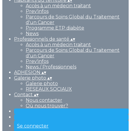
Habitants du territoire
▴
▾
Accès à un médecin traitant
Prev'infos
Parcours de Soins Global du Traitement
d'un Cancer
Programme ETP diabète
News
Professionnels de santé
▴
▾
Accès à un médecin traitant
Parcours de Soins Global du Traitement
d'un Cancer
Prev'infos
News / Professionnels
ADHESION
▴
▾
Galerie photo
▴
▾
Galerie photo
RESEAUX SOCIAUX
Contact
▴
▾
Nous contacter
Où nous trouver?
Se connecter