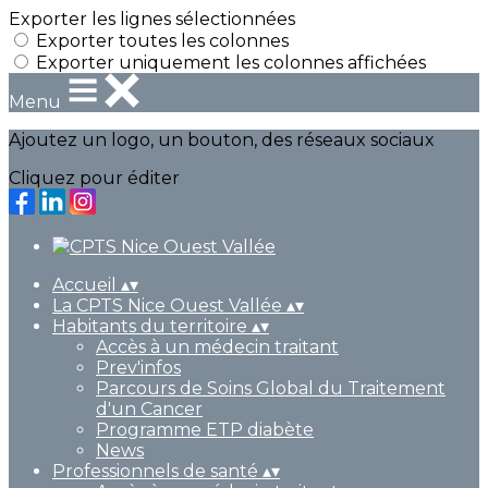
Exporter les lignes sélectionnées
Exporter toutes les colonnes
Exporter uniquement les colonnes affichées
Menu
Ajoutez un logo, un bouton, des réseaux sociaux
Cliquez pour éditer
Accueil
▴
▾
La CPTS Nice Ouest Vallée
▴
▾
Habitants du territoire
▴
▾
Accès à un médecin traitant
Prev'infos
Parcours de Soins Global du Traitement
d'un Cancer
Programme ETP diabète
News
Professionnels de santé
▴
▾