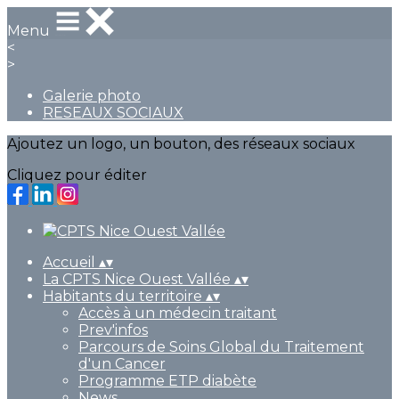
Menu
<
>
Galerie photo
RESEAUX SOCIAUX
Ajoutez un logo, un bouton, des réseaux sociaux
Cliquez pour éditer
Accueil
▴
▾
La CPTS Nice Ouest Vallée
▴
▾
Habitants du territoire
▴
▾
Accès à un médecin traitant
Prev'infos
Parcours de Soins Global du Traitement
d'un Cancer
Programme ETP diabète
News