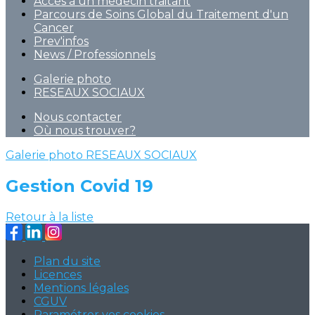
Accès à un médecin traitant
Parcours de Soins Global du Traitement d'un
Cancer
Prev'infos
News / Professionnels
Galerie photo
RESEAUX SOCIAUX
Nous contacter
Où nous trouver?
Galerie photo
RESEAUX SOCIAUX
Gestion Covid 19
Retour à la liste
Plan du site
Licences
Mentions légales
CGUV
Paramétrer vos cookies