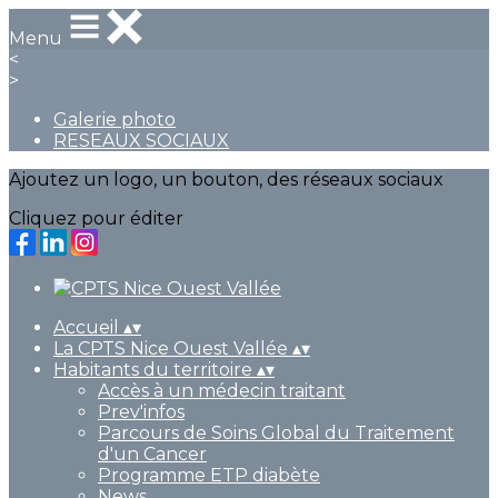
Menu
<
>
Galerie photo
RESEAUX SOCIAUX
Ajoutez un logo, un bouton, des réseaux sociaux
Cliquez pour éditer
Accueil
▴
▾
La CPTS Nice Ouest Vallée
▴
▾
Habitants du territoire
▴
▾
Accès à un médecin traitant
Prev'infos
Parcours de Soins Global du Traitement
d'un Cancer
Programme ETP diabète
News