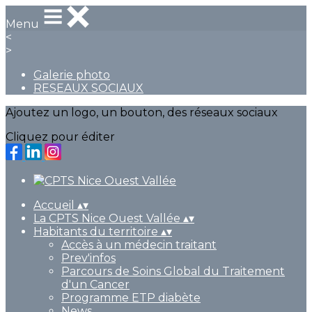
Menu
<
>
Galerie photo
RESEAUX SOCIAUX
Ajoutez un logo, un bouton, des réseaux sociaux
Cliquez pour éditer
Accueil
▴
▾
La CPTS Nice Ouest Vallée
▴
▾
Habitants du territoire
▴
▾
Accès à un médecin traitant
Prev'infos
Parcours de Soins Global du Traitement
d'un Cancer
Programme ETP diabète
News