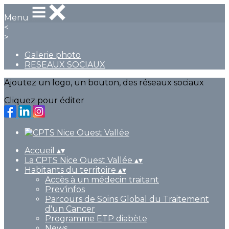
Menu
<
>
Galerie photo
RESEAUX SOCIAUX
Ajoutez un logo, un bouton, des réseaux sociaux
Cliquez pour éditer
Accueil
▴
▾
La CPTS Nice Ouest Vallée
▴
▾
Habitants du territoire
▴
▾
Accès à un médecin traitant
Prev'infos
Parcours de Soins Global du Traitement
d'un Cancer
Programme ETP diabète
News