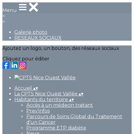
Menu
<
>
Galerie photo
RESEAUX SOCIAUX
Ajoutez un logo, un bouton, des réseaux sociaux
Cliquez pour éditer
Accueil
▴
▾
La CPTS Nice Ouest Vallée
▴
▾
Habitants du territoire
▴
▾
Accès à un médecin traitant
Prev'infos
Parcours de Soins Global du Traitement
d'un Cancer
Programme ETP diabète
News